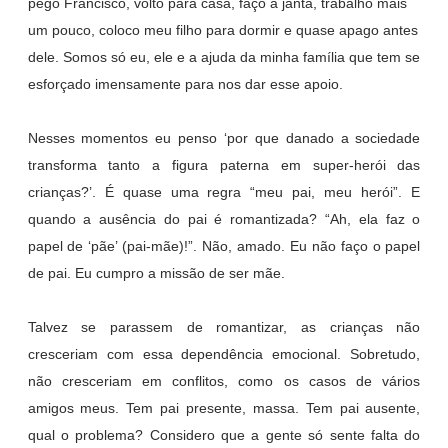
pego Francisco, volto para casa, faço a janta, trabalho mais
um pouco, coloco meu filho para dormir e quase apago antes
dele. Somos só eu, ele e a ajuda da minha família que tem se
esforçado imensamente para nos dar esse apoio.
Nesses momentos eu penso ‘por que danado a sociedade
transforma tanto a figura paterna em super-herói das
crianças?’. É quase uma regra “meu pai, meu herói”. E
quando a ausência do pai é romantizada? “Ah, ela faz o
papel de ‘pãe’ (pai-mãe)!”. Não, amado. Eu não faço o papel
de pai. Eu cumpro a missão de ser mãe.
Talvez se parassem de romantizar, as crianças não
cresceriam com essa dependência emocional. Sobretudo,
não cresceriam em conflitos, como os casos de vários
amigos meus. Tem pai presente, massa. Tem pai ausente,
qual o problema? Considero que a gente só sente falta do