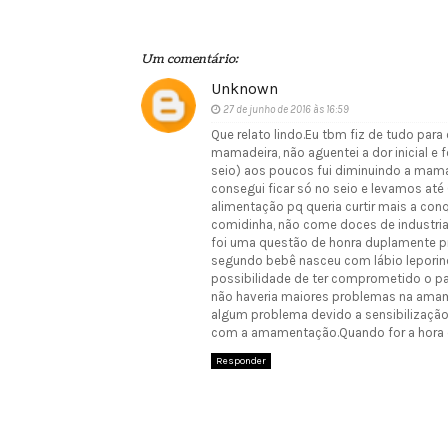
Um comentário:
Unknown
27 de junho de 2016 às 16:59
Que relato lindo.Eu tbm fiz de tudo par
mamadeira, não aguentei a dor inicial e
seio) aos poucos fui diminuindo a mamad
consegui ficar só no seio e levamos até
alimentação pq queria curtir mais a conq
comidinha, não come doces de industria
foi uma questão de honra duplamente pr
segundo bebê nasceu com lábio leporin
possibilidade de ter comprometido o pa
não haveria maiores problemas na amamen
algum problema devido a sensibilização 
com a amamentação.Quando for a hora d
Responder