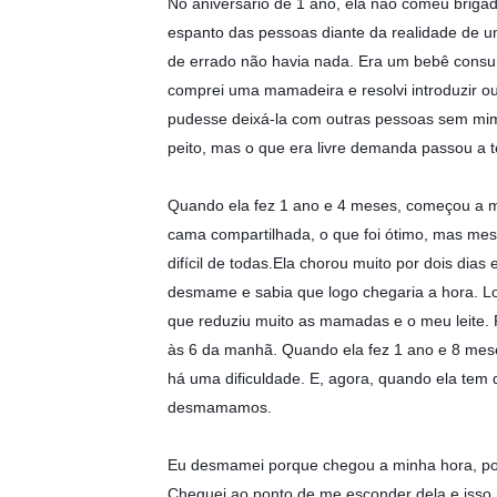
No aniversário de 1 ano, ela não comeu brig
espanto das pessoas diante da realidade de
de errado não havia nada. Era um bebê consum
comprei uma mamadeira e resolvi introduzir out
pudesse deixá-la com outras pessoas sem mim. M
peito, mas o que era livre demanda passou a te
Quando ela fez 1 ano e 4 meses, começou a 
cama compartilhada, o que foi ótimo, mas mesm
difícil de todas.Ela chorou muito por dois dias 
desmame e sabia que logo chegaria a hora. Lo
que reduziu muito as mamadas e o meu leite.
às 6 da manhã. Quando ela fez 1 ano e 8 meses
há uma dificuldade. E, agora, quando ela tem
desmamamos.
Eu desmamei porque chegou a minha hora, por
Cheguei ao ponto de me esconder dela e isso 