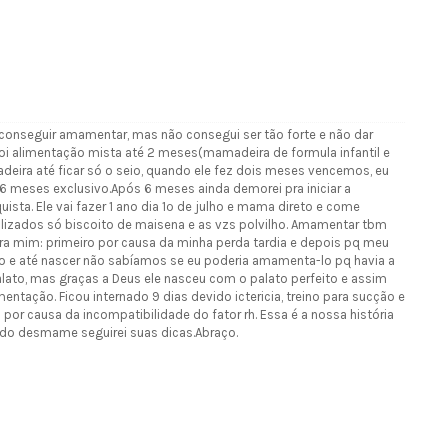
a conseguir amamentar, mas não consegui ser tão forte e não dar
 foi alimentação mista até 2 meses(mamadeira de formula infantil e
eira até ficar só o seio, quando ele fez dois meses vencemos, eu
 6 meses exclusivo.Após 6 meses ainda demorei pra iniciar a
uista. Ele vai fazer 1 ano dia 1º de julho e mama direto e come
lizados só biscoito de maisena e as vzs polvilho. Amamentar tbm
a mim: primeiro por causa da minha perda tardia e depois pq meu
o e até nascer não sabíamos se eu poderia amamenta-lo pq havia a
lato, mas graças a Deus ele nasceu com o palato perfeito e assim
tação. Ficou internado 9 dias devido ictericia, treino para sucção e
por causa da incompatibilidade do fator rh. Essa é a nossa história
o desmame seguirei suas dicas.Abraço.