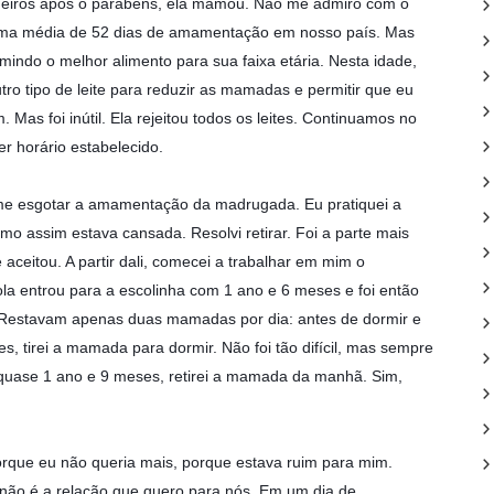
adeiros após o parabéns, ela mamou. Não me admiro com o
 uma média de 52 dias de amamentação em nosso país. Mas
indo o melhor alimento para sua faixa etária. Nesta idade,
ro tipo de leite para reduzir as mamadas e permitir que eu
as foi inútil. Ela rejeitou todos os leites. Continuamos no
r horário estabelecido.
me esgotar a amamentação da madrugada. Eu pratiquei a
o assim estava cansada. Resolvi retirar. Foi a parte mais
e aceitou. A partir dali, comecei a trabalhar em mim o
la entrou para a escolinha com 1 ano e 6 meses e foi então
 Restavam apenas duas mamadas por dia: antes de dormir e
, tirei a mamada para dormir. Não foi tão difícil, mas sempre
 quase 1 ano e 9 meses, retirei a mamada da manhã. Sim,
que eu não queria mais, porque estava ruim para mim.
não é a relação que quero para nós. Em um dia de