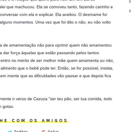
alei que machucou. Ela se comoveu tanto, fazendo carinho e
conversar com ela e explicar. Ela aceitou. O desmame foi
lguns momentos. Uma vez que foi dito o não, eu não volto
cia de amamentação não para oprimir quem não amamentou
ra dar força àquelas que estão passando pelos tantos
entro no mérito de ser melhor mãe quem amamenta ou não,
limento que o bebê pode ter. Então, se for possível, insista,
 em mente que as dificuldades vão passar e que depois fica
te o verso de Cazuza "ser teu pão, ser tua comida, todo
m gotas.
HE COM OS AMIGOS
Twitter
Gplus