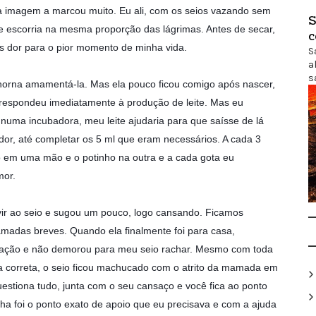
a imagem a marcou muito. Eu ali, com os seios v
azando sem
S
ite escorria na mesma proporção das lágrimas. Antes de secar,
c
s dor para o pior momento de minha vida.
S
a
s
orna amamentá-la. Mas ela pouco ficou comigo após nascer,
o respondeu imediatamente à produção de leite. Mas eu
l numa incubadora, meu leite ajudaria para que saísse de lá
dor, até completar os 5 ml que eram necessários. A cada 3
o em uma mão e o potinho na outra e a cada gota eu
mor.
 vir ao seio e sugou um pouco, logo cansando. Ficamos
amadas breves. Quando ela finalmente foi para casa,
tação e não demorou para meu seio rachar. Mesmo com toda
a correta, o seio ficou machucado com o atrito da mamada em
stiona tudo, junta com o seu cansaço e você fica ao ponto
ha foi o ponto exato de apoio que eu precisava e com a ajuda