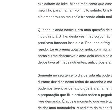
explodiram de leite. Minha mãe conta que ess
meu filho para mamar. Foi muito sofrido. O le
ele empedrou no meu seio trazendo ainda mai
Quando Iolanda nasceu, era uma questão de h
indo direto à UTI e, desta vez, meu corpo nã
precisava fornecer isso a ela. Pequena e frági
rápido. Eu espremia gota por gota, com muita 
horas eu me debruçava diante dela com o sei
depositava ali meus nutrientes, anticorpos e a
Somente no seu terceiro dia de vida ela pode
durante dez dias nesta rotina de ordenha e m
pudemos vivenciar de fato o que é a amamen
a preparação que fiz e estudos sobre a pegad
livre demanda. É aquele momento que você que
de dar uma mamadeira. A pediatra da minha fil