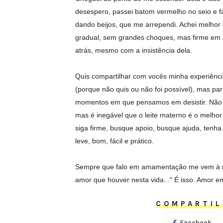
desespero, passei batom vermelho no seio e f
dando beijos, que me arrependi. Achei melhor 
gradual, sem grandes choques, mas firme em a
atrás, mesmo com a insistência dela.
Quis compartilhar com vocês minha experiên
(porque não quis ou não foi possível), mas pa
momentos em que pensamos em desistir. Não 
mas é inegável que o leite materno é o melhor a
siga firme, busque apoio, busque ajuda, tenha
leve, bom, fácil e prático.
Sempre que falo em amamentação me vem à men
amor que houver nesta vida..." É isso. Amor e
COMPARTIL
Facebook