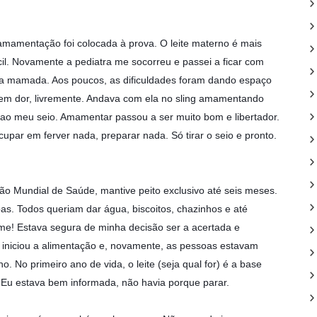
amamentação foi colocada à prova. O leite materno é mais
ácil. Novamente a pediatra me socorreu e passei a ficar com
da mamada. Aos poucos, as dificuldades foram dando espaço
sem dor, livremente. Andava com ela no sling amamentando
ao meu seio. Amamentar passou a ser muito bom e libertador.
cupar em ferver nada, preparar nada. Só tirar o seio e pronto.
ão Mundial de Saúde, mantive peito exclusivo até seis meses.
as. Todos queriam dar água, biscoitos, chazinhos e até
irme! Estava segura de minha decisão ser a acertada e
iniciou a alimentação e, novamente, as pessoas estavam
no. No primeiro ano de vida, o leite (seja qual for) é a base
Eu estava bem informada, não havia porque parar.