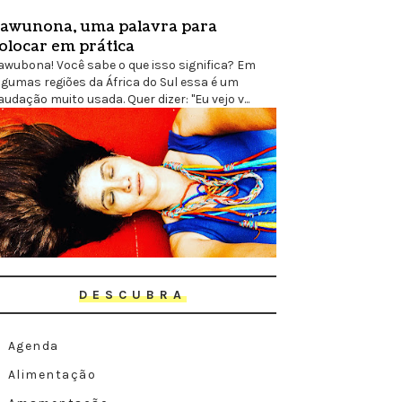
awunona, uma palavra para
olocar em prática
awubona! Você sabe o que isso significa? Em
lgumas regiões da África do Sul essa é um
audação muito usada. Quer dizer: "Eu vejo v...
DESCUBRA
Agenda
Alimentação