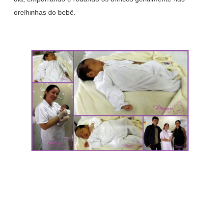
orelhinhas do bebê.