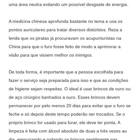
uma área neutra evitando um possível desgaste de energia.
A medicina chinesa aprofunda bastante no tema e usa os
pontos auriculares para tratar diversos distúrbios. Reza a
lenda que os piratas já procuravam os acupunturistas na
China para que o furo fosse feito de modo a aprimorar a
visão para que vissem melhor os inimigos.
De toda forma, é importante que a pessoa escolhida para
fazer o serviço seja preparada para isso e que as condições
de higiene sejam respeitas. O ideal é usar brincos de ouro ou
de aço cirúrgico banhados a ouro. Esses brincos devem
permanecer por pelo menos 20 dias para evitar que o furo se
feche e só depois deste tempo poderão ser trocados. Se o
próprio brinco for usado para furar, ele deve ter ponta. A
limpeza é feita com álcool absoluto de duas a três vezes ao
dia, empurrando e rodando os brincos gentilmente nas