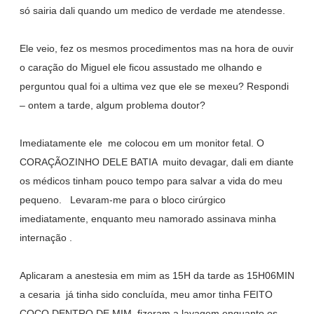
só sairia dali quando um medico de verdade me atendesse.
Ele veio, fez os mesmos procedimentos mas na hora de ouvir
o caração do Miguel ele ficou assustado me olhando e
perguntou qual foi a ultima vez que ele se mexeu? Respondi
– ontem a tarde, algum problema doutor?
Imediatamente ele me colocou em um monitor fetal. O
CORAÇÃOZINHO DELE BATIA muito devagar, dali em diante
os médicos tinham pouco tempo para salvar a vida do meu
pequeno. Levaram-me para o bloco cirúrgico
imediatamente, enquanto meu namorado assinava minha
internação .
Aplicaram a anestesia em mim as 15H da tarde as 15H06MIN
a cesaria já tinha sido concluída, meu amor tinha FEITO
COCO DENTRO DE MIM, fizeram a lavagem enquanto os