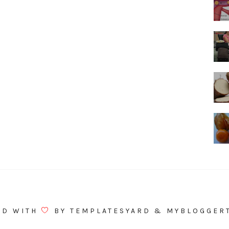
ED WITH
BY
TEMPLATESYARD
&
MYBLOGGER