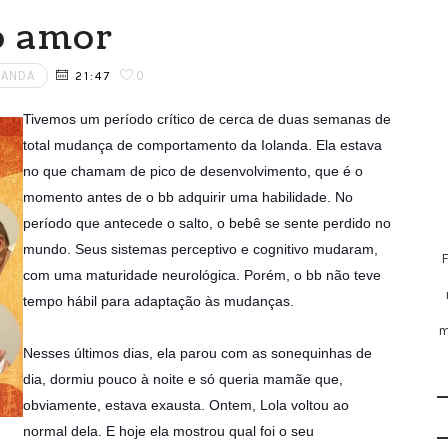
o amor
LANDA
0
21:47
Tivemos um período crítico de cerca de duas semanas de
total mudança de comportamento da Iolanda. Ela estava
no que chamam de pico de desenvolvimento, que é o
momento antes de o bb adquirir uma habilidade. No
período que antecede o salto,
o bebê se sente perdido no
mundo. Seus sistemas perceptivo e cognitivo mudaram,
com uma maturidade neurológica. Porém, o bb não teve
tempo hábil para adaptação às mudanças.
m
Nesses últimos dias, ela parou com as sonequinhas de
dia, dormiu pouco à noite e só queria mamãe que,
obviamente, estava exausta. Ontem, Lola voltou ao
normal dela. E hoje ela mostrou qual foi o seu