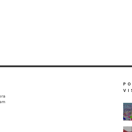
P
VI
ora
ram