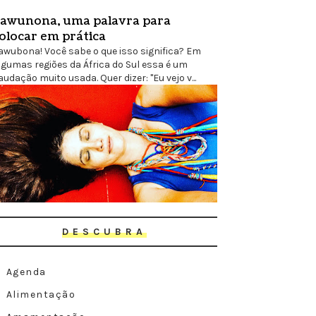
awunona, uma palavra para
olocar em prática
awubona! Você sabe o que isso significa? Em
lgumas regiões da África do Sul essa é um
audação muito usada. Quer dizer: "Eu vejo v...
DESCUBRA
Agenda
Alimentação