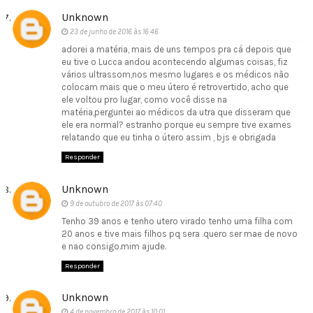
Unknown
23 de junho de 2016 às 16:46
adorei a matéria, mais de uns tempos pra cá depois que
eu tive o Lucca andou acontecendo algumas coisas, fiz
vários ultrassom,nos mesmo lugares e os médicos não
colocam mais que o meu útero é retrovertido, acho que
ele voltou pro lugar, como você disse na
matéria,perguntei ao médicos da utra que disseram que
ele era normal? estranho porque eu sempre tive exames
relatando que eu tinha o útero assim , bjs e obrigada
Responder
Unknown
9 de outubro de 2017 às 07:40
Tenho 39 anos e tenho utero virado tenho uma filha com
20 anos e tive mais filhos pq sera .quero ser mae de novo
e nao consigo.mim ajude.
Responder
Unknown
4 de novembro de 2017 às 10:01