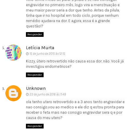
engravidar no primeiro mês, logo vira a menstruação e
meu maior pavor seria a dor que tenho. Antes da pilula,
tinha que ir no hospital em todo ciclo, porque nenhum
remédio ajudava na dor. E agora, essa é a grande
questão!?
Responder
Letícia Murta
15 de junho de 2015 às 12:15
Kizzy, útero retrovertido não causa essa dor, não. Você já
investigou endometriose?
Responder
Unknown
23 de junho de 2016 às 11:49
ola tenho utero retrovertido e a 3 anos tento engravidar e
nao consigo,vou ao medico e ele diz q estou pronta para
receber o feta mais nao consigo engravidar sera q e por
causa do meu utero?
Responder