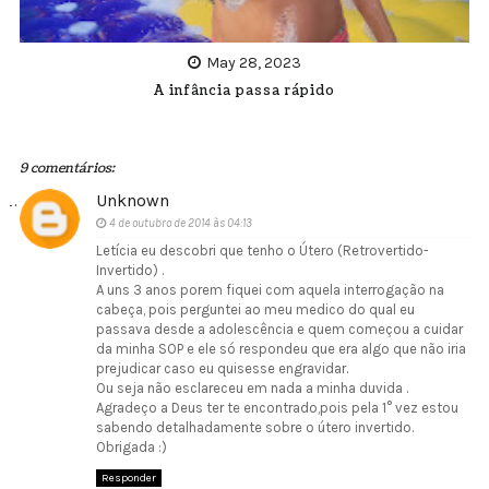
May 28, 2023
A infância passa rápido
9 comentários:
Unknown
4 de outubro de 2014 às 04:13
Letícia eu descobri que tenho o Útero (Retrovertido-
Invertido) .
A uns 3 anos porem fiquei com aquela interrogação na
cabeça, pois perguntei ao meu medico do qual eu
passava desde a adolescência e quem começou a cuidar
da minha SOP e ele só respondeu que era algo que não iria
prejudicar caso eu quisesse engravidar.
Ou seja não esclareceu em nada a minha duvida .
Agradeço a Deus ter te encontrado,pois pela 1° vez estou
sabendo detalhadamente sobre o útero invertido.
Obrigada :)
Responder