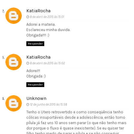
KatiaRocha
8 de abril de 2015 às 15:01
Adorei a materia.
Esclareceu minha duvida.
Obrigada!!!! :)
Responder
KatiaRocha
8 de abril de 2015 às 15:02
Adorei!!!
Obrigada :)
Responder
Unknown
12 de junho de 2015 às 15:58
Tenho o Utero retrovertido e como conseqüência tenho
cólicas insuportáveis desde a adolescência, então tomo
pílula já faz uns 10 anos sem parar (o que não tenho mais
dor porque o fluxo é quase inexistente). Se eu quiser ter
filho tenho medo de parar a pílula e se não conseguir