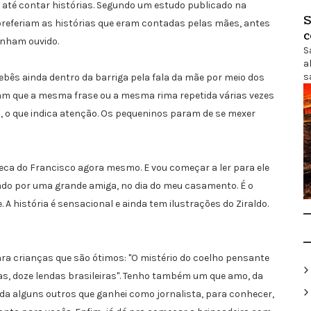
e até contar histórias. Segundo um estudo publicado na
S
preferiam as histórias que eram contadas pelas mães, antes
c
inham ouvido.
S
a
s
bês ainda dentro da barriga pela fala da mãe por meio dos
m que a mesma frase ou a mesma rima repetida várias vezes
, o que indica atenção. Os pequeninos param de se mexer
teca do Francisco agora mesmo. E vou começar a ler para ele
 dado por uma grande amiga, no dia do meu casamento. É o
 A história é sensacional e ainda tem ilustrações do Ziraldo.
ra crianças que são ótimos: "O mistério do coelho pensante
s, doze lendas brasileiras". Tenho também um que amo, da
nda alguns outros que ganhei como jornalista, para conhecer,