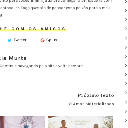
conto para vocês. Enfim, já dá pra começar a brincadeira com
 gostoso ler. Faço questão de passar essa paixão para o meu
o!
HE COM OS AMIGOS
Twitter
Gplus
cia Murta
Continue navegando pelo site e volte sempre!
Próximo texto
O Amor Materializado