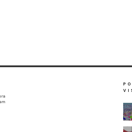
P
VI
ora
ram