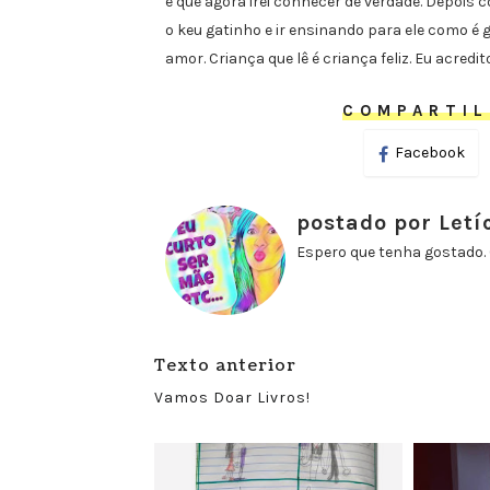
e que agora irei conhecer de verdade. Depois 
o keu gatinho e ir ensinando para ele como é
amor. Criança que lê é criança feliz. Eu acredit
COMPARTIL
Facebook
postado por Letí
Espero que tenha gostado. 
Texto anterior
Vamos Doar Livros!