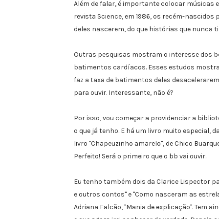
Além de falar, é importante colocar músicas 
revista Science, em 1986, os recém-nascidos 
deles nascerem, do que histórias que nunca t
Outras pesquisas mostram o interesse dos be
batimentos cardíacos. Esses estudos mostra
faz a taxa de batimentos deles desacelerarem
para ouvir. Interessante, não é?
Por isso, vou começar a providenciar a biblio
o que já tenho. E há um livro muito especial,
livro "Chapeuzinho amarelo", de Chico Buarque.
Perfeito! Será o primeiro que o bb vai ouvir.
Eu tenho também dois da Clarice Lispector pa
e outros contos" e "Como nasceram as estrela
Adriana Falcão, "Mania de explicação". Tem ai