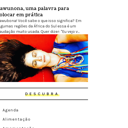
awunona, uma palavra para
olocar em prática
awubona! Você sabe o que isso significa? Em
lgumas regiões da África do Sul essa é um
audação muito usada. Quer dizer: "Eu vejo v...
DESCUBRA
Agenda
Alimentação