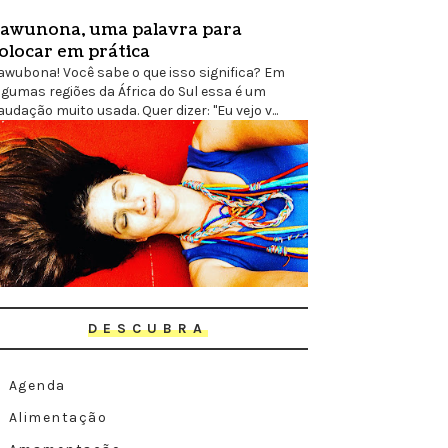
awunona, uma palavra para
olocar em prática
awubona! Você sabe o que isso significa? Em
lgumas regiões da África do Sul essa é um
audação muito usada. Quer dizer: "Eu vejo v...
DESCUBRA
Agenda
Alimentação