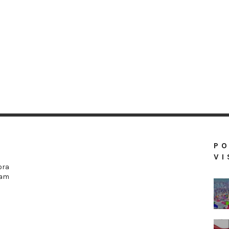
P
VI
ora
ram