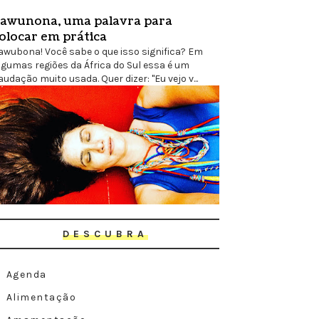
awunona, uma palavra para
olocar em prática
awubona! Você sabe o que isso significa? Em
lgumas regiões da África do Sul essa é um
audação muito usada. Quer dizer: "Eu vejo v...
DESCUBRA
Agenda
Alimentação