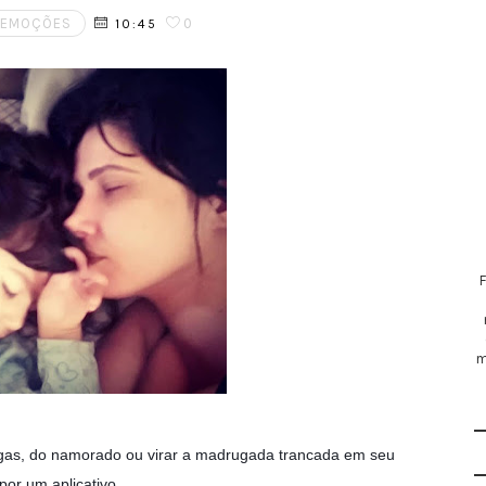
 EMOÇÕES
0
10:45
m
migas, do namorado ou virar a madrugada trancada em seu
por um aplicativo.