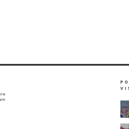
P
VI
ora
ram