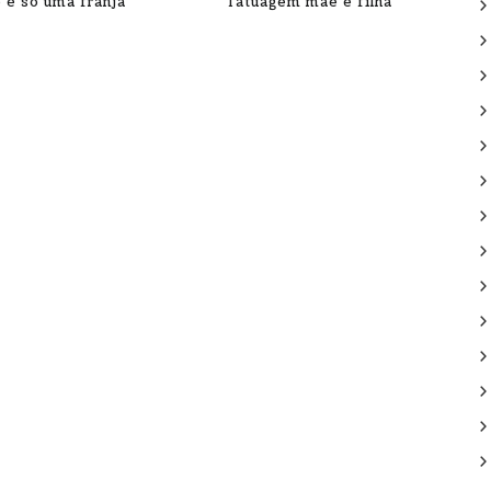
 é só uma franja
Tatuagem mãe e filha