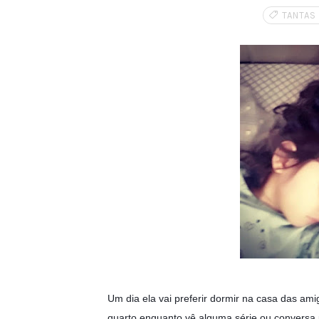
TANTAS
Um dia ela vai preferir dormir na casa das a
quarto enquanto vê alguma série ou conversa 