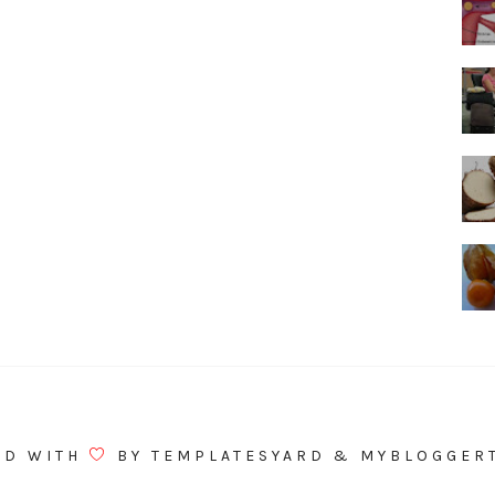
ED WITH
BY
TEMPLATESYARD
&
MYBLOGGER