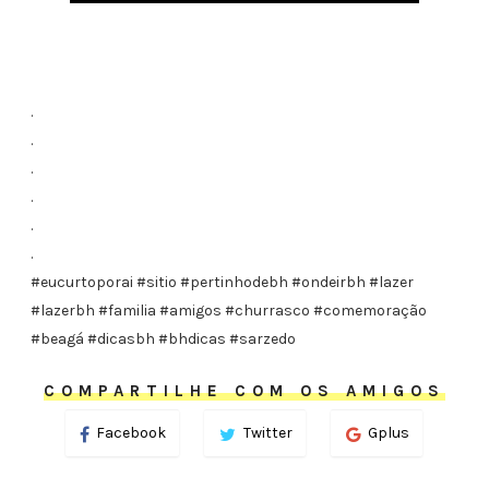
.
.
.
.
.
.
#eucurtoporai #sitio #pertinhodebh #ondeirbh #lazer
#lazerbh #familia #amigos #churrasco #comemoração
#beagá #dicasbh #bhdicas #sarzedo
COMPARTILHE COM OS AMIGOS
Facebook
Twitter
Gplus