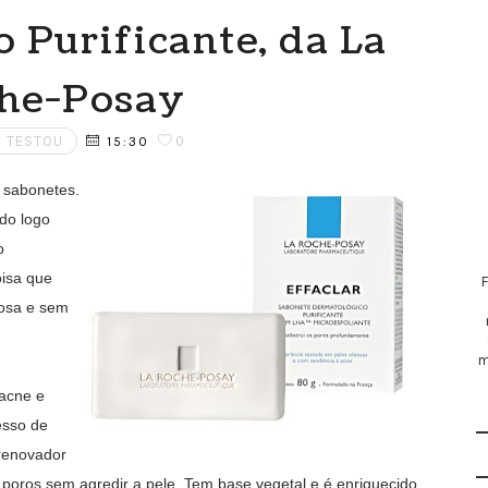
 Purificante, da La
he-Posay
 TESTOU
0
15:30
 sabonetes.
do logo
o
oisa que
edosa e sem
m
 acne e
esso de
renovador
s poros sem agredir a pele. Tem base vegetal e é enriquecido