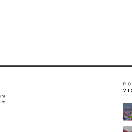
P
VI
ora
ram