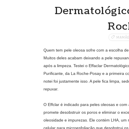
Dermatológico
Roc
MAMÃE
Quem tem pele oleosa sofre com a escolha de
Muitos deles acabam deixando a pele repuxan
após a limpeza. Testei o Effaclar Dermatológic
Purificante, da La Roche-Posay e a primeira c
notei foi justamente isso. A pele fica limpa, s
repuxar.
O Effclar é indicado para peles oleosas e com
promete desobstruir os poros e eliminar o exc
oleosidade e impurezas. Ele contém LHA, um 
celular para microesfoliação que desobstrui o