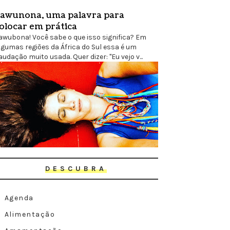
awunona, uma palavra para
olocar em prática
awubona! Você sabe o que isso significa? Em
lgumas regiões da África do Sul essa é um
audação muito usada. Quer dizer: "Eu vejo v...
DESCUBRA
Agenda
Alimentação