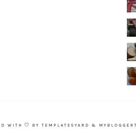
ED WITH
BY
TEMPLATESYARD
&
MYBLOGGER