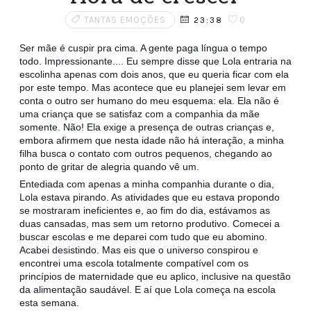
TANTAS EMOÇÕES
0
23:38
Ser mãe é cuspir pra cima. A gente paga língua o tempo
todo. Impressionante.... Eu sempre disse que Lola entraria na
escolinha apenas com dois anos, que eu queria ficar com ela
por este tempo. Mas acontece que eu planejei sem levar em
conta o outro ser humano do meu esquema: ela. Ela não é
uma criança que se satisfaz com a companhia da mãe
somente. Não! Ela exige a presença de outras crianças e,
embora afirmem que nesta idade não há interação, a minha
filha busca o contato co
m outros pequenos, chegando ao
ponto de gritar de alegria quando vê um.
Entediada com apenas a minha companhia durante o dia,
Lola estava pirando. As atividades que eu estava propondo
se mostraram ineficientes e, ao fim do dia, estávamos as
duas cansadas, mas sem um retorno produtivo. Comecei a
buscar escolas e me deparei com tudo que eu abomino.
Acabei desistindo. Mas eis que o universo conspirou e
encontrei uma escola totalmente compatível com os
princípios de maternidade que eu aplico, inclusive na questão
da alimentação saudável. E aí que Lola começa na escola
esta semana.