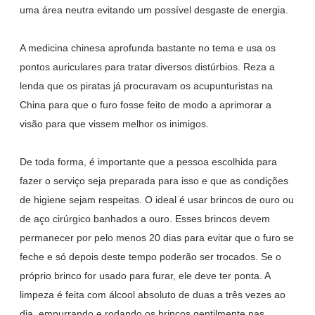
uma área neutra evitando um possível desgaste de energia.
A medicina chinesa aprofunda bastante no tema e usa os
pontos auriculares para tratar diversos distúrbios. Reza a
lenda que os piratas já procuravam os acupunturistas na
China para que o furo fosse feito de modo a aprimorar a
visão para que vissem melhor os inimigos.
De toda forma, é importante que a pessoa escolhida para
fazer o serviço seja preparada para isso e que as condições
de higiene sejam respeitas. O ideal é usar brincos de ouro ou
de aço cirúrgico banhados a ouro. Esses brincos devem
permanecer por pelo menos 20 dias para evitar que o furo se
feche e só depois deste tempo poderão ser trocados. Se o
próprio brinco for usado para furar, ele deve ter ponta. A
limpeza é feita com álcool absoluto de duas a três vezes ao
dia, empurrando e rodando os brincos gentilmente nas