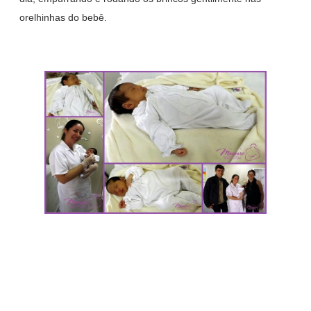
orelhinhas do bebê.