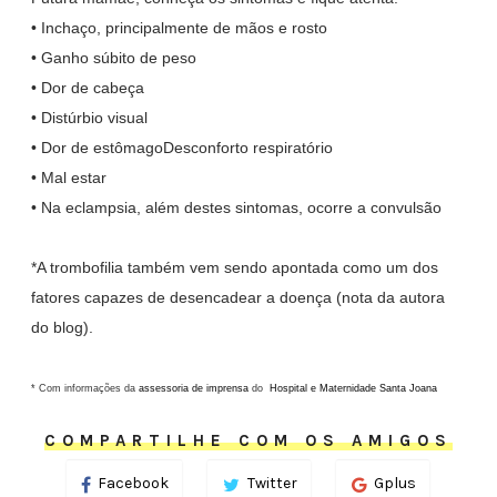
•
Inchaço, principalmente de mãos e rosto
•
Ganho súbito de peso
•
Dor de cabeça
•
Distúrbio visual
•
Dor de estômagoDesconforto respiratório
•
Mal estar
•
Na eclampsia, além destes sintomas, ocorre a convulsão
*
A trombofilia também vem sendo apontada como um dos
fatores capazes de desencadear a doença (nota da autora
do blog).
* Com informações da
assessoria de imprensa
do
Hospital e Maternidade Santa Joana
COMPARTILHE COM OS AMIGOS
Facebook
Twitter
Gplus